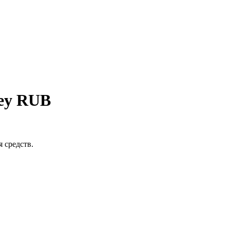
ey RUB
 средств.